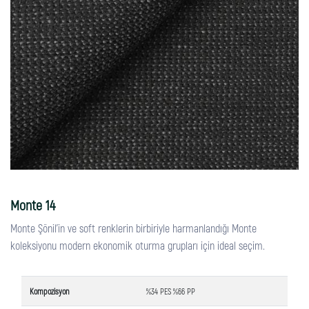
Monte 14
Monte Şönil'in ve soft renklerin birbiriyle harmanlandığı Monte
koleksiyonu modern ekonomik oturma grupları için ideal seçim.
Kompozisyon
%34 PES %66 PP