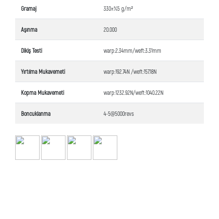
Gramaj
330±%5 g/m²
Aşınma
20.000
Dikiş Testi
warp:2.34mm/weft:3.31mm
Yırtılma Mukavemeti
warp:192.74N /weft:157.18N
Kopma Mukavemeti
warp:1232.92N/weft:1040.22N
Boncuklanma
4-5@5000revs