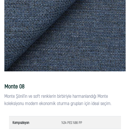
Monte 08
Monte Şönil'in ve soft renklerin birbiriyle harmanlandığı Monte
koleksiyonu modern ekonomik oturma grupları için ideal seçim.
Kompozisyon
%34 PES %66 PP