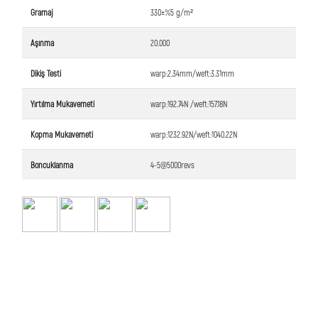
Gramaj
330±%5 g/m²
Aşınma
20.000
Dikiş Testi
warp:2.34mm/weft:3.31mm
Yırtılma Mukavemeti
warp:192.74N /weft:157.18N
Kopma Mukavemeti
warp:1232.92N/weft:1040.22N
Boncuklanma
4-5@5000revs