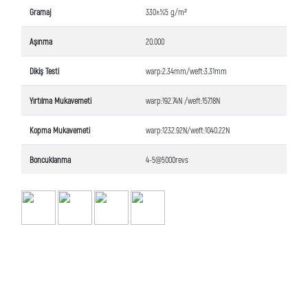
Gramaj
330±%5 g/m²
Aşınma
20.000
Dikiş Testi
warp:2.34mm/weft:3.31mm
Yırtılma Mukavemeti
warp:192.74N /weft:157.18N
Kopma Mukavemeti
warp:1232.92N/weft:1040.22N
Boncuklanma
4-5@5000revs