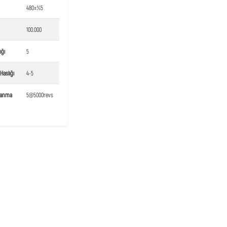
480±%5
100.000
ığı
5
Haslığı
4-5
lanma
5@5000revs