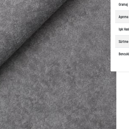
Gramaj
Aşınma
Işık Hasl
Sürtme 
Boncuk