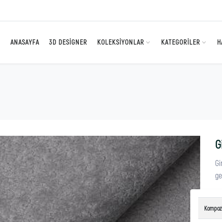
ANASAYFA
3D DESIGNER
KOLEKSIYONLAR
KATEGORILER
H
G
Gi
ge
Kompoz