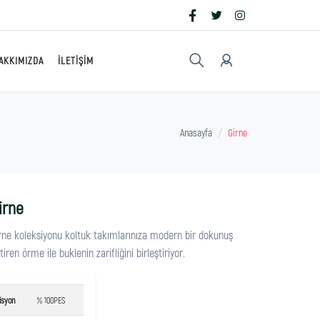
AKKIMIZDA
İLETIŞIM
Anasayfa
Girne
irne
rne koleksiyonu koltuk takımlarınıza modern bir dokunuş
tiren örme ile buklenin zarifliğini birleştiriyor.
isyon
% 100PES