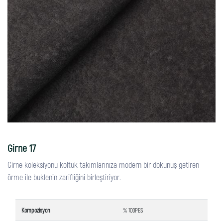
Girne 17
Girne koleksiyonu koltuk takımlarınıza modern bir dokunuş getiren
örme ile buklenin zarifliğini birleştiriyor.
Kompozisyon
% 100PES