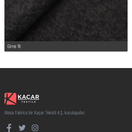
Girne 18
Alissa Fabrics bir Kaçar Tekstil A.Ş. kuruluşudur.