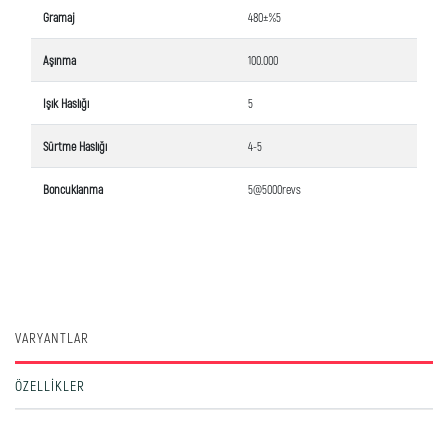
Gramaj
480±%5
Aşınma
100.000
Işık Haslığı
5
Sürtme Haslığı
4-5
Boncuklanma
5@5000revs
VARYANTLAR
ÖZELLIKLER