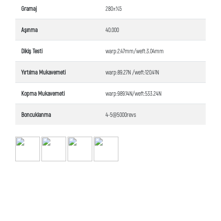
Gramaj
280±%5
Aşınma
40.000
Dikiş Testi
warp:2.47mm/weft:3.04mm
Yırtılma Mukavemeti
warp:89.27N /weft:120.41N
Kopma Mukavemeti
warp:989.14N/weft:533.24N
Boncuklanma
4-5@5000revs