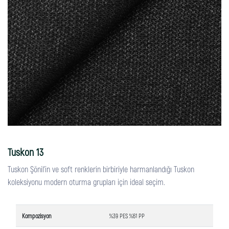
Tuskon 13
Tuskon Şönil'in ve soft renklerin birbiriyle harmanlandığı Tuskon
koleksiyonu modern oturma grupları için ideal seçim.
Kompozisyon
%39 PES %61 PP