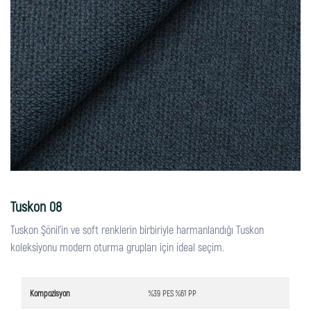
Tuskon 08
Tuskon Şönil'in ve soft renklerin birbiriyle harmanlandığı Tuskon
koleksiyonu modern oturma grupları için ideal seçim.
Kompozisyon
%39 PES %61 PP