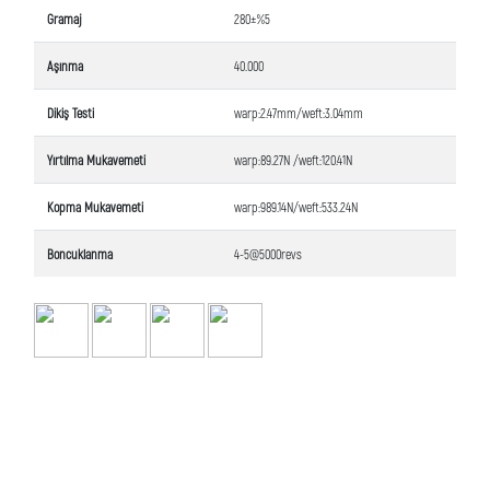
Gramaj
280±%5
Aşınma
40.000
Dikiş Testi
warp:2.47mm/weft:3.04mm
Yırtılma Mukavemeti
warp:89.27N /weft:120.41N
Kopma Mukavemeti
warp:989.14N/weft:533.24N
Boncuklanma
4-5@5000revs