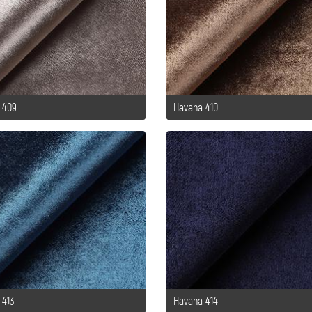
 409
Havana 410
 413
Havana 414