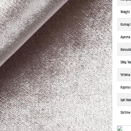
Weight
Kumaş 
Aşınma
Boncuk
Dikiş Tes
Yırtılm
Kopma 
Işık Hasl
Sürtme 