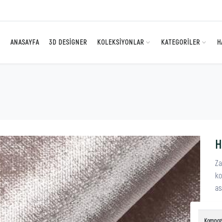
ANASAYFA
3D DESIGNER
KOLEKSIYONLAR
KATEGORILER
H
H
Za
ko
as
Kompoz