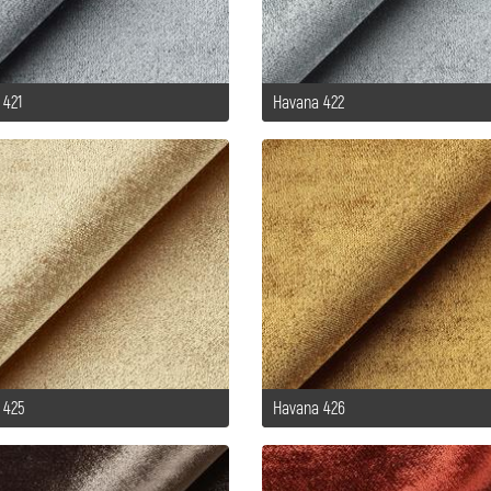
 421
Havana 422
 425
Havana 426