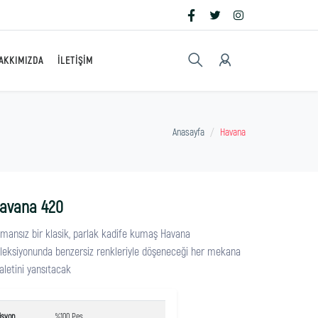
AKKIMIZDA
İLETIŞIM
Anasayfa
Havana
avana 420
mansız bir klasik, parlak kadife kumaş Havana
leksiyonunda benzersiz renkleriyle döşeneceği her mekana
aletini yansıtacak
isyon
%100 Pes