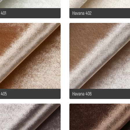
 401
Havana 402
 405
Havana 406