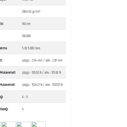
390±%5 gr/m²
Eni
140 cm
100.000
lanma
5 @ 5.000 revs
ti
çözgü : 2.54 mm / atkı : 2.81 mm
a Mukavemeti
çözgü : 126.50 N / atkı : 125.93 N
Mukavemeti
çözgü : 1524.21 N / atkı : 1307.07 N
ığı
4 - 5
Haslığı
4