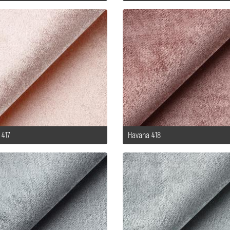
 417
Havana 418