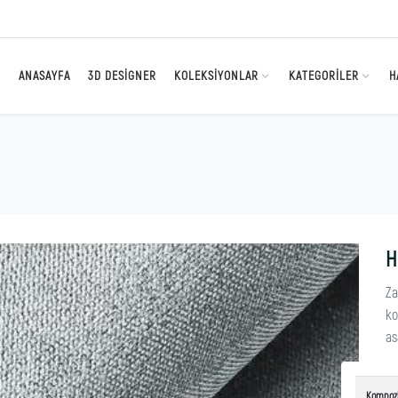
ANASAYFA
3D DESIGNER
KOLEKSIYONLAR
KATEGORILER
H
H
Za
ko
as
Kompoz