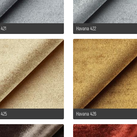
 421
Havana 422
 425
Havana 426