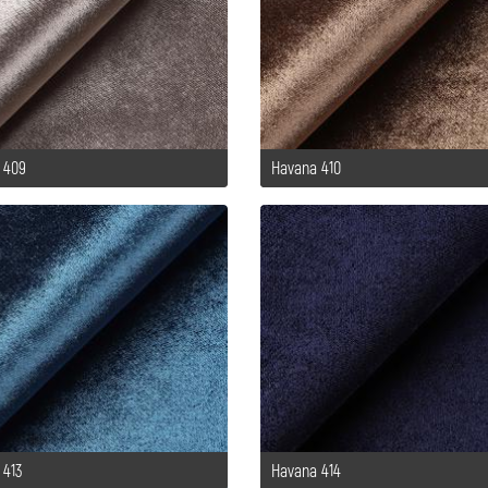
 409
Havana 410
 413
Havana 414