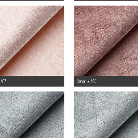
 417
Havana 418