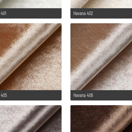
 401
Havana 402
 405
Havana 406