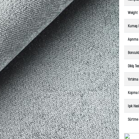
Weight
Kumaş 
Aşınma
Boncuk
Dikiş Tes
Yırtılm
Kopma 
Işık Hasl
Sürtme 