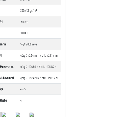
390±%5 gr/m²
Eni
140 cm
100.000
lanma
5 @ 5.000 revs
ti
çözgü : 2.54 mm / atkı : 2.81 mm
a Mukavemeti
çözgü : 126.50 N / atkı : 125.93 N
Mukavemeti
çözgü : 1524.21 N / atkı : 1307.07 N
ığı
4 - 5
Haslığı
4