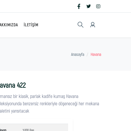
AKKIMIZDA
İLETIŞIM
Anasayfa
Havana
avana 422
mansız bir klasik, parlak kadife kumaş Havana
leksiyonunda benzersiz renkleriyle döşeneceği her mekana
aletini yansıtacak
isyon
%100 Pes