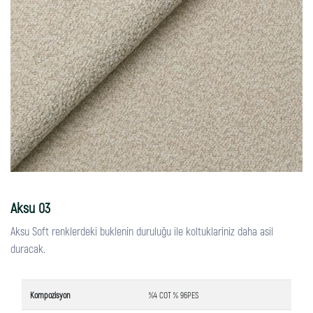
Aksu 03
Aksu Soft renklerdeki buklenin duruluğu ile koltuklariniz daha asil
duracak.
Kompozisyon
%4 COT % 96PES