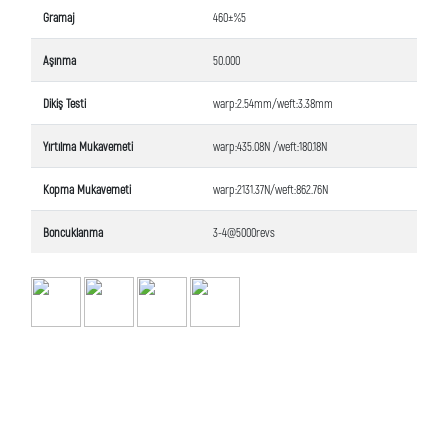
Gramaj
460±%5
Aşınma
50.000
Dikiş Testi
warp:2.54mm/weft:3.38mm
Yırtılma Mukavemeti
warp:435.08N /weft:180.18N
Kopma Mukavemeti
warp:2131.37N/weft:862.76N
Boncuklanma
3-4@5000revs