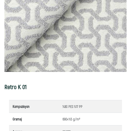
Retro K 01
Kompozisyon
%83 PES %17 PP
Gramaj
690±%5 g/m²