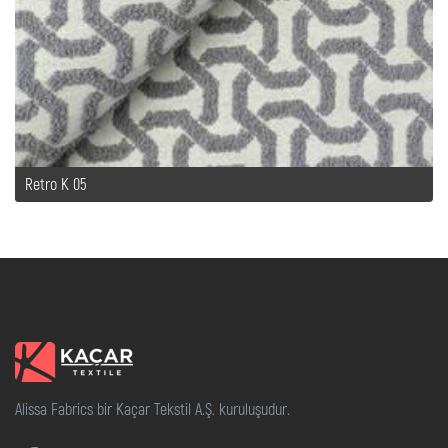
Retro K 05
Alissa Fabrics bir Kaçar Tekstil A.Ş. kuruluşudur.