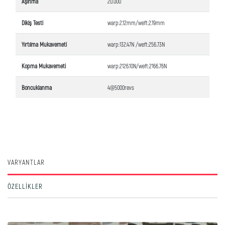
Aşınma
20.000
Dikiş Testi
warp:2.12mm/weft:2.19mm
Yırtılma Mukavemeti
warp:132.47N /weft:256.73N
Kopma Mukavemeti
warp:2126.10N/weft:2166.76N
Boncuklanma
4@5000revs
VARYANTLAR
ÖZELLIKLER