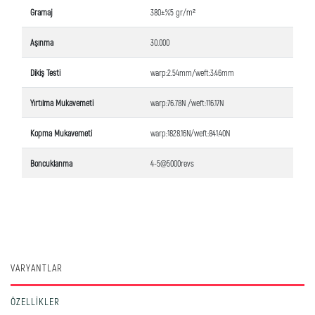
Gramaj
380±%5 gr/m²
Aşınma
30.000
Dikiş Testi
warp:2.54mm/weft:3.46mm
Yırtılma Mukavemeti
warp:76.78N /weft:116.17N
Kopma Mukavemeti
warp:1828.16N/weft:841.40N
Boncuklanma
4-5@5000revs
VARYANTLAR
ÖZELLIKLER