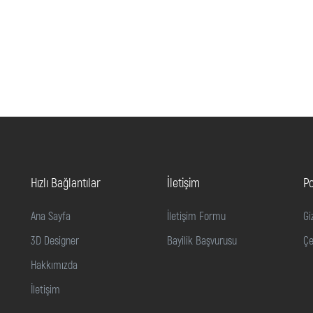
Hızlı Bağlantılar
İletişim
Po
Ana Sayfa
İletişim Formu
Gi
3D Designer
Bayilik Başvurusu
Çe
Hakkımızda
İletişim