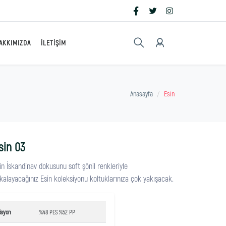
AKKIMIZDA
İLETIŞIM
Anasayfa
Esin
sin 03
in İskandinav dokusunu soft şönil renkleriyle
kalayacağınız Esin koleksiyonu koltuklarınıza çok yakışacak.
isyon
%48 PES %52 PP