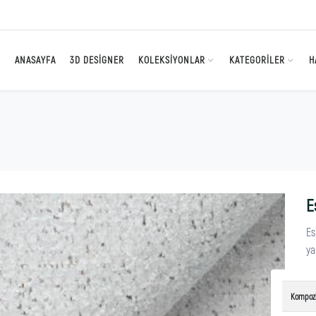
ANASAYFA
3D DESIGNER
KOLEKSIYONLAR
KATEGORILER
H
E
Es
ya
Kompoz