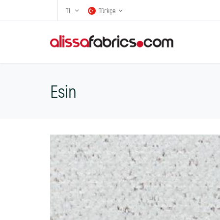
TL
Türkçe
Esin