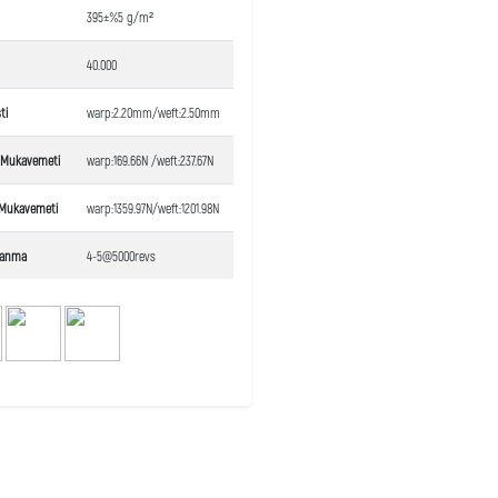
395±%5 g/m²
40.000
ti
warp:2.20mm/weft:2.50mm
a Mukavemeti
warp:169.66N /weft:237.67N
Mukavemeti
warp:1359.97N/weft:1201.98N
lanma
4-5@5000revs