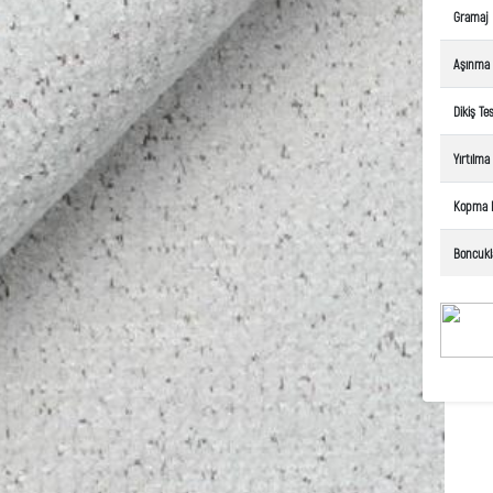
Gramaj
Aşınma
Dikiş Tes
Yırtılm
Kopma 
Boncuk