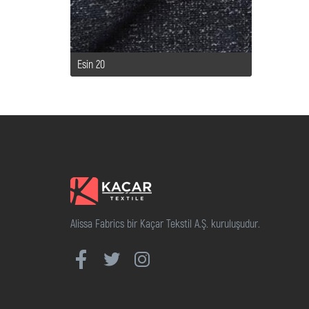
Esin 20
Alissa Fabrics bir Kaçar Tekstil A.Ş. kuruluşudur.