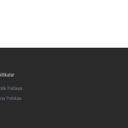
litikalar
zlilik Politikası
rez Politikası