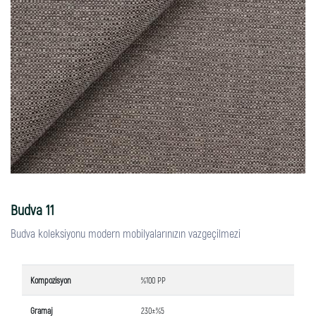
Budva 11
Budva koleksiyonu modern mobilyalarınızın vazgeçilmezi
Kompozisyon
%100 PP
Gramaj
230±%5