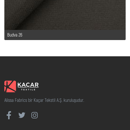
Budva 26
Alissa Fabrics bir Kaçar Tekstil A.Ş. kuruluşudur.