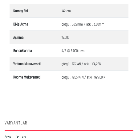
Kumaş Eni
142 cm
Dikiş Açma
çözgü : 3,22mm / atkı : 3,60mm
Aşınma
15.000
Boncuklanma
4/5 @ 5.000 revs
Yırtılma Mukavemeti
çözgü : 173,14N / atkı : 104,28N
Kopma Mukavemeti
çözgü : 1265,14 N / atkı : 995,00 N
VARYANTLAR
ÖZELLIKLER