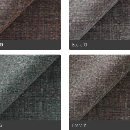
09
Bosna 10
13
Bosna 14