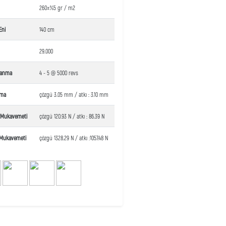
260±%5 gr / m2
Eni
140 cm
29.000
lanma
4 - 5 @ 5000 revs
çma
çözgü 3.05 mm / atkı : 3.10 mm
a Mukavemeti
çözgü 120.93 N / atkı : 86.39 N
Mukavemeti
çözgü 1328.29 N / atkı :1057.48 N