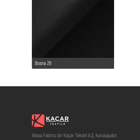
Bosna 28
Alissa Fabrics bir Kaçar Tekstil A.Ş. kuruluşudur.