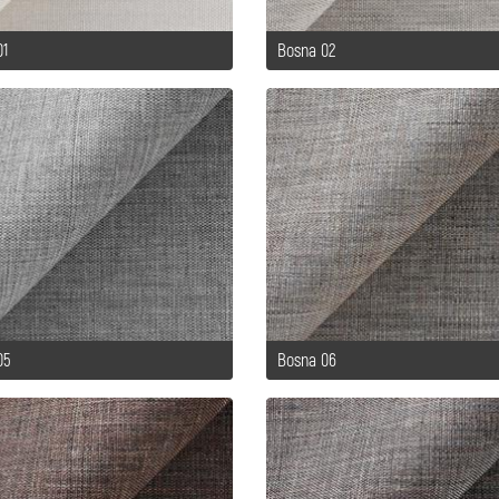
01
Bosna 02
05
Bosna 06