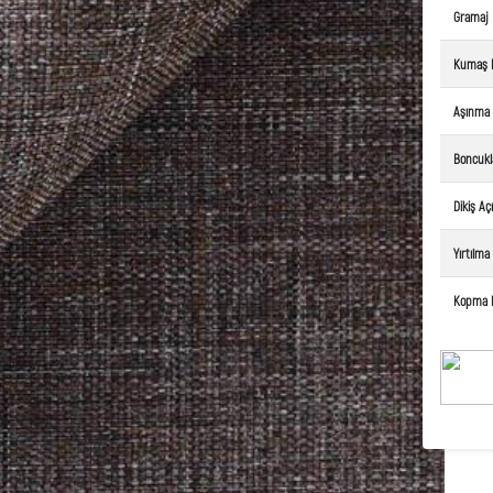
Gramaj
Kumaş 
Aşınma
Boncuk
Dikiş A
Yırtılm
Kopma 