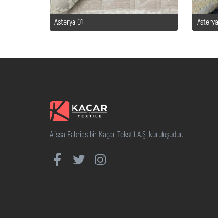
Asterya 01
Asterya
Alissa Fabrics bir Kaçar Tekstil A.Ş. kuruluşudur.