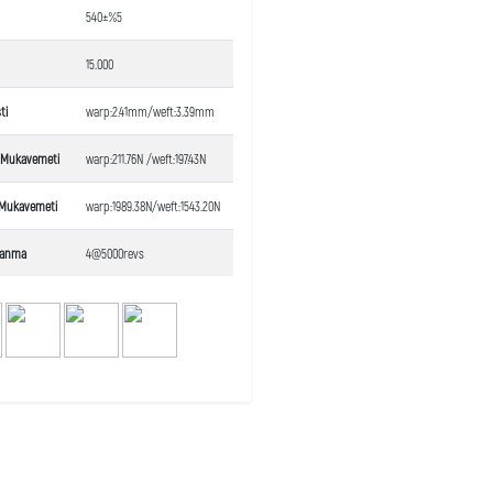
540±%5
15.000
ti
warp:2.41mm/weft:3.39mm
a Mukavemeti
warp:211.76N /weft:197.43N
Mukavemeti
warp:1989.38N/weft:1543.20N
lanma
4@5000revs