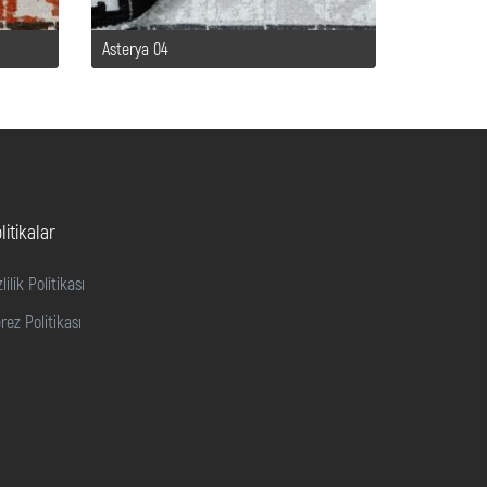
Asterya 04
litikalar
zlilik Politikası
rez Politikası