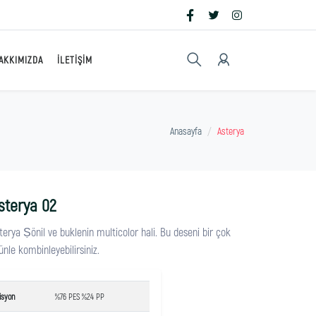
AKKIMIZDA
İLETIŞIM
Anasayfa
Asterya
sterya 02
terya Ṣönil ve buklenin multicolor hali. Bu deseni bir çok
ünle kombinleyebilirsiniz.
isyon
%76 PES %24 PP