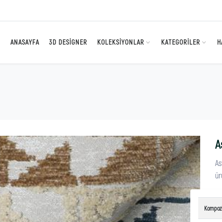
ANASAYFA
3D DESIGNER
KOLEKSIYONLAR
KATEGORILER
H
A
As
ür
Kompoz