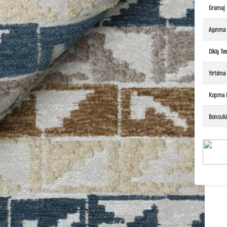
Gramaj
Aşınma
Dikiş Tes
Yırtılm
Kopma 
Boncuk