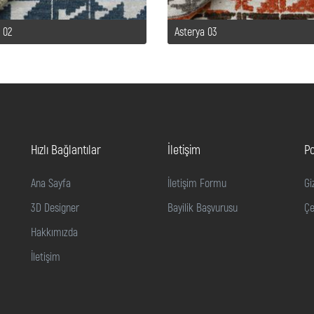
 02
Asterya 03
Hızlı Bağlantılar
İletişim
Po
Ana Sayfa
İletişim Formu
Gi
3D Designer
Bayilik Başvurusu
Çe
Hakkımızda
İletişim