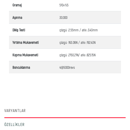
Gramaj
510±%5
Aşınma
30.000
Dikiş Testi
çözgü :2.55mm / atkı :3.43mm
Yırtılma Mukavemeti
çözgü :163.06N / atkı :192.43N
Kopma Mukavemeti
çözgü :2150.21N/ atkı :825.15N
Boncuklanma
4@5000revs
VARYANTLAR
ÖZELLIKLER